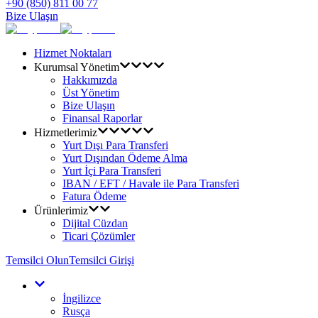
+90 (850) 811 00 77
Bize Ulaşın
Hizmet Noktaları
Kurumsal Yönetim
Hakkımızda
Üst Yönetim
Bize Ulaşın
Finansal Raporlar
Hizmetlerimiz
Yurt Dışı Para Transferi
Yurt Dışından Ödeme Alma
Yurt İçi Para Transferi
IBAN / EFT / Havale ile Para Transferi
Fatura Ödeme
Ürünlerimiz
Dijital Cüzdan
Ticari Çözümler
Temsilci Olun
Temsilci Girişi
İngilizce
Rusça