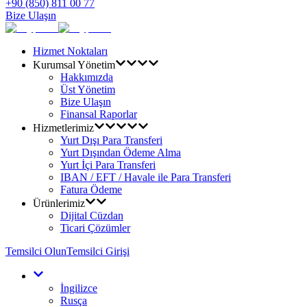
+90 (850) 811 00 77
Bize Ulaşın
Hizmet Noktaları
Kurumsal Yönetim
Hakkımızda
Üst Yönetim
Bize Ulaşın
Finansal Raporlar
Hizmetlerimiz
Yurt Dışı Para Transferi
Yurt Dışından Ödeme Alma
Yurt İçi Para Transferi
IBAN / EFT / Havale ile Para Transferi
Fatura Ödeme
Ürünlerimiz
Dijital Cüzdan
Ticari Çözümler
Temsilci Olun
Temsilci Girişi
İngilizce
Rusça