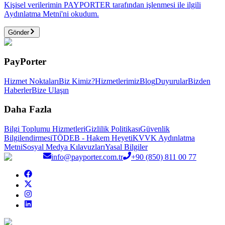
Kişisel verilerimin PAYPORTER tarafından işlenmesi ile ilgili
Aydınlatma Metni'ni okudum.
Gönder
PayPorter
Hizmet Noktaları
Biz Kimiz?
Hizmetlerimiz
Blog
Duyurular
Bizden
Haberler
Bize Ulaşın
Daha Fazla
Bilgi Toplumu Hizmetleri
Gizlilik Politikası
Güvenlik
Bilgilendirmesi
TÖDEB - Hakem Heyeti
KVVK Aydınlatma
Metni
Sosyal Medya Kılavuzları
Yasal Bilgiler
info@payporter.com.tr
+90 (850) 811 00 77