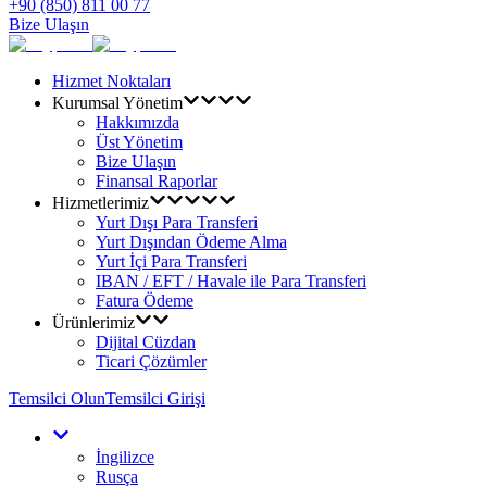
+90 (850) 811 00 77
Bize Ulaşın
Hizmet Noktaları
Kurumsal Yönetim
Hakkımızda
Üst Yönetim
Bize Ulaşın
Finansal Raporlar
Hizmetlerimiz
Yurt Dışı Para Transferi
Yurt Dışından Ödeme Alma
Yurt İçi Para Transferi
IBAN / EFT / Havale ile Para Transferi
Fatura Ödeme
Ürünlerimiz
Dijital Cüzdan
Ticari Çözümler
Temsilci Olun
Temsilci Girişi
İngilizce
Rusça