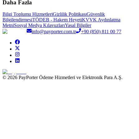
Daha Fazla
Bilgi Toplumu Hizmetleri
Gizlilik Politikası
Güvenlik
Bilgilendirmesi
TÖDEB - Hakem Heyeti
KVVK Aydınlatma
Metni
Sosyal Medya Kılavuzları
Yasal Bilgiler
info@payporter.com.tr
+90 (850) 811 00 77
© 2026 PayPorter Ödeme Hizmetleri ve Elektronik Para A.Ş.