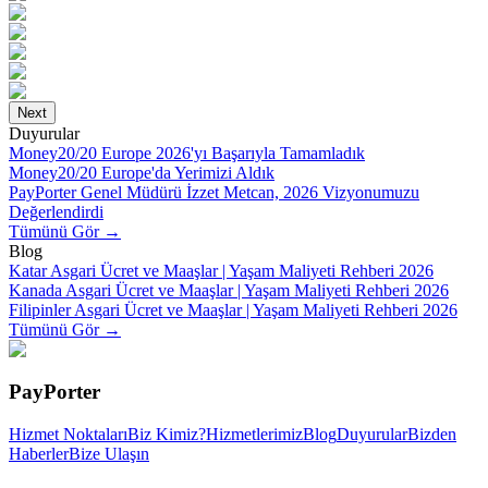
Next
Duyurular
Money20/20 Europe 2026'yı Başarıyla Tamamladık
Money20/20 Europe'da Yerimizi Aldık
PayPorter Genel Müdürü İzzet Metcan, 2026 Vizyonumuzu
Değerlendirdi
Tümünü Gör
→
Blog
Katar Asgari Ücret ve Maaşlar | Yaşam Maliyeti Rehberi 2026
Kanada Asgari Ücret ve Maaşlar | Yaşam Maliyeti Rehberi 2026
Filipinler Asgari Ücret ve Maaşlar | Yaşam Maliyeti Rehberi 2026
Tümünü Gör
→
PayPorter
Hizmet Noktaları
Biz Kimiz?
Hizmetlerimiz
Blog
Duyurular
Bizden
Haberler
Bize Ulaşın