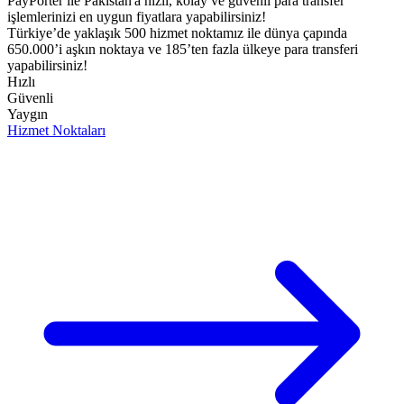
PayPorter ile Pakistan'a hızlı, kolay ve güvenli para transfer
işlemlerinizi en uygun fiyatlara yapabilirsiniz!​
Türkiye’de yaklaşık 500 hizmet noktamız ile dünya çapında
650.000’i aşkın noktaya ve 185’ten fazla ülkeye para transferi
yapabilirsiniz!
Hızlı
Güvenli
Yaygın
Hizmet Noktaları