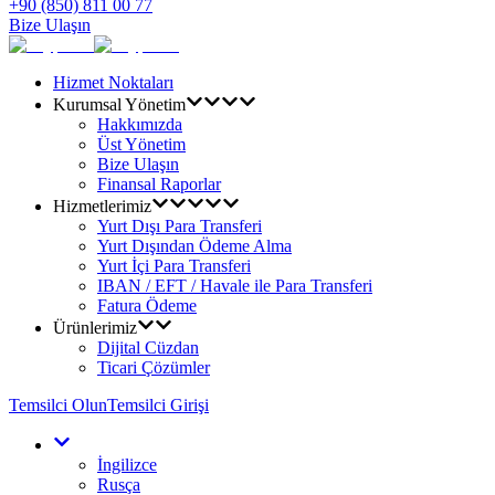
+90 (850) 811 00 77
Bize Ulaşın
Hizmet Noktaları
Kurumsal Yönetim
Hakkımızda
Üst Yönetim
Bize Ulaşın
Finansal Raporlar
Hizmetlerimiz
Yurt Dışı Para Transferi
Yurt Dışından Ödeme Alma
Yurt İçi Para Transferi
IBAN / EFT / Havale ile Para Transferi
Fatura Ödeme
Ürünlerimiz
Dijital Cüzdan
Ticari Çözümler
Temsilci Olun
Temsilci Girişi
İngilizce
Rusça