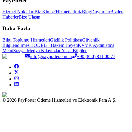
PayPorter
Hizmet Noktaları
Biz Kimiz?
Hizmetlerimiz
Blog
Duyurular
Bizden
Haberler
Bize Ulaşın
Daha Fazla
Bilgi Toplumu Hizmetleri
Gizlilik Politikası
Güvenlik
Bilgilendirmesi
TÖDEB - Hakem Heyeti
KVVK Aydınlatma
Metni
Sosyal Medya Kılavuzları
Yasal Bilgiler
info@payporter.com.tr
+90 (850) 811 00 77
© 2026 PayPorter Ödeme Hizmetleri ve Elektronik Para A.Ş.