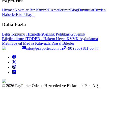
PayPorter
Hizmet Noktaları
Biz Kimiz?
Hizmetlerimiz
Blog
Duyurular
Bizden
Haberler
Bize Ulaşın
Daha Fazla
Bilgi Toplumu Hizmetleri
Gizlilik Politikası
Güvenlik
Bilgilendirmesi
TÖDEB - Hakem Heyeti
KVVK Aydınlatma
Metni
Sosyal Medya Kılavuzları
Yasal Bilgiler
info@payporter.com.tr
+90 (850) 811 00 77
© 2026 PayPorter Ödeme Hizmetleri ve Elektronik Para A.Ş.