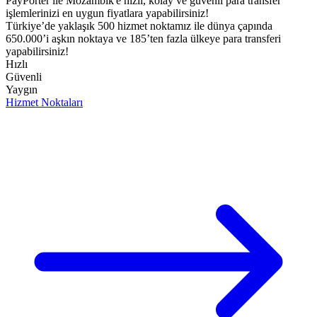
PayPorter ile Mozambik'e hızlı, kolay ve güvenli para transfer
işlemlerinizi en uygun fiyatlara yapabilirsiniz!​
Türkiye’de yaklaşık 500 hizmet noktamız ile dünya çapında
650.000’i aşkın noktaya ve 185’ten fazla ülkeye para transferi
yapabilirsiniz!
Hızlı
Güvenli
Yaygın
Hizmet Noktaları