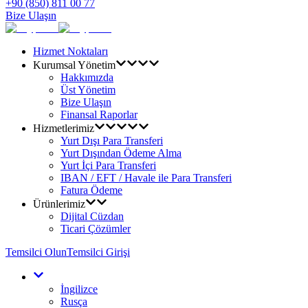
+90 (850) 811 00 77
Bize Ulaşın
Hizmet Noktaları
Kurumsal Yönetim
Hakkımızda
Üst Yönetim
Bize Ulaşın
Finansal Raporlar
Hizmetlerimiz
Yurt Dışı Para Transferi
Yurt Dışından Ödeme Alma
Yurt İçi Para Transferi
IBAN / EFT / Havale ile Para Transferi
Fatura Ödeme
Ürünlerimiz
Dijital Cüzdan
Ticari Çözümler
Temsilci Olun
Temsilci Girişi
İngilizce
Rusça