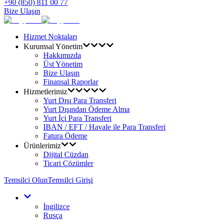
+90 (850) 811 00 77
Bize Ulaşın
Hizmet Noktaları
Kurumsal Yönetim
Hakkımızda
Üst Yönetim
Bize Ulaşın
Finansal Raporlar
Hizmetlerimiz
Yurt Dışı Para Transferi
Yurt Dışından Ödeme Alma
Yurt İçi Para Transferi
IBAN / EFT / Havale ile Para Transferi
Fatura Ödeme
Ürünlerimiz
Dijital Cüzdan
Ticari Çözümler
Temsilci Olun
Temsilci Girişi
İngilizce
Rusça