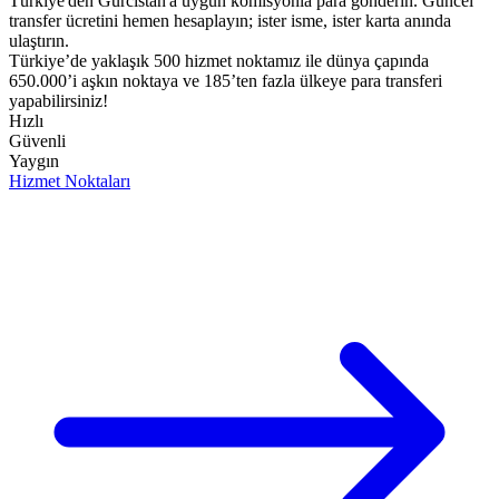
Türkiye'den Gürcistan'a uygun komisyonla para gönderin. Güncel
transfer ücretini hemen hesaplayın; ister isme, ister karta anında
ulaştırın.
Türkiye’de yaklaşık 500 hizmet noktamız ile dünya çapında
650.000’i aşkın noktaya ve 185’ten fazla ülkeye para transferi
yapabilirsiniz!
Hızlı
Güvenli
Yaygın
Hizmet Noktaları