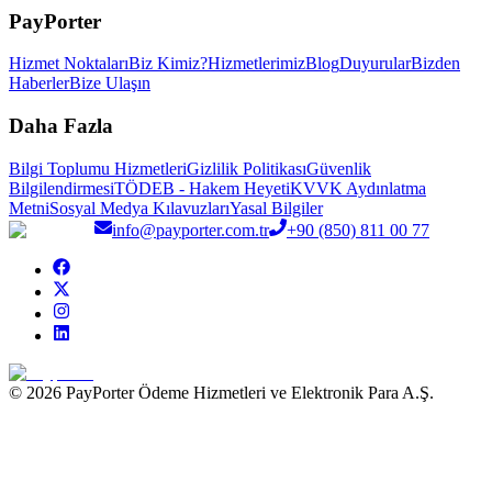
PayPorter
Hizmet Noktaları
Biz Kimiz?
Hizmetlerimiz
Blog
Duyurular
Bizden
Haberler
Bize Ulaşın
Daha Fazla
Bilgi Toplumu Hizmetleri
Gizlilik Politikası
Güvenlik
Bilgilendirmesi
TÖDEB - Hakem Heyeti
KVVK Aydınlatma
Metni
Sosyal Medya Kılavuzları
Yasal Bilgiler
info@payporter.com.tr
+90 (850) 811 00 77
© 2026 PayPorter Ödeme Hizmetleri ve Elektronik Para A.Ş.