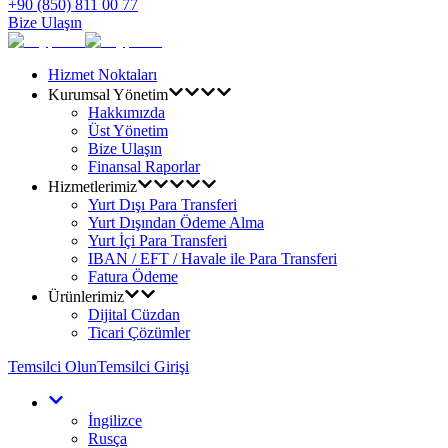
+90 (850) 811 00 77
Bize Ulaşın
Hizmet Noktaları
Kurumsal Yönetim
Hakkımızda
Üst Yönetim
Bize Ulaşın
Finansal Raporlar
Hizmetlerimiz
Yurt Dışı Para Transferi
Yurt Dışından Ödeme Alma
Yurt İçi Para Transferi
IBAN / EFT / Havale ile Para Transferi
Fatura Ödeme
Ürünlerimiz
Dijital Cüzdan
Ticari Çözümler
Temsilci Olun
Temsilci Girişi
İngilizce
Rusça