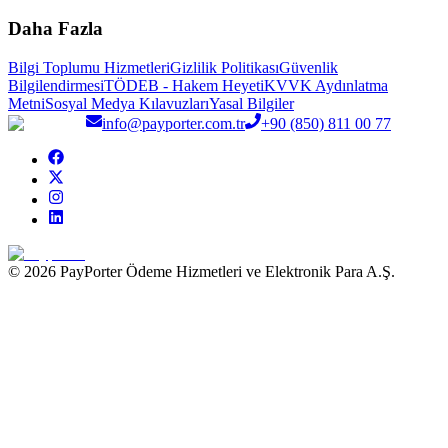
Daha Fazla
Bilgi Toplumu Hizmetleri
Gizlilik Politikası
Güvenlik
Bilgilendirmesi
TÖDEB - Hakem Heyeti
KVVK Aydınlatma
Metni
Sosyal Medya Kılavuzları
Yasal Bilgiler
info@payporter.com.tr
+90 (850) 811 00 77
© 2026 PayPorter Ödeme Hizmetleri ve Elektronik Para A.Ş.