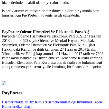
hizmetlerinde de aktif olarak yer almaktadır.
İş ortaklarımız ve müşterilerimiz dünyanın dört bir yanında para
transferi için PayPorter’ı güvenle tercih etmektedir.
PayPorter Ödeme Hizmetleri Ve Elektronik Para A.Ş.
Payporter Ödeme Hizmetleri ve Elektronik Para A.Ş. 27 Haziran
2013 tarihli 6493 sayılı Ödeme ve Menkul Kıymet Mutabakat
Sistemleri, Ödeme Hizmetleri ve Elektronik Para Kuruluşları
Hakkındaki Kanun ve ilgili kanunun; 27 Haziran 2014 tarihli
Yönetmelik ve Tebliğ kapsamında, 21 Haziran 2017 tarih ve 7398
karar sayılı Bankacılık Düzenleme ve Denetleme Kurulu kararına
istinaden Elektronik Para Kuruluşu olarak faaliyette bulunma izni
almış tamamen yerli sermaye ile kurulmuş bir finans kuruluşudur.
PayPorter
Hizmet Noktaları
Biz Kimiz?
Hizmetlerimiz
Blog
Duyurular
Bizden
Haberler
Bize Ulaşın