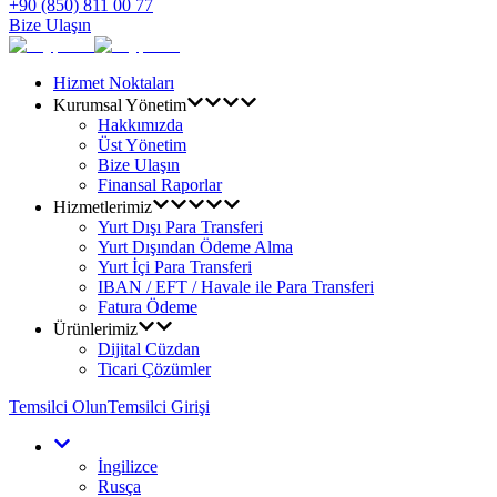
+90 (850) 811 00 77
Bize Ulaşın
Hizmet Noktaları
Kurumsal Yönetim
Hakkımızda
Üst Yönetim
Bize Ulaşın
Finansal Raporlar
Hizmetlerimiz
Yurt Dışı Para Transferi
Yurt Dışından Ödeme Alma
Yurt İçi Para Transferi
IBAN / EFT / Havale ile Para Transferi
Fatura Ödeme
Ürünlerimiz
Dijital Cüzdan
Ticari Çözümler
Temsilci Olun
Temsilci Girişi
İngilizce
Rusça