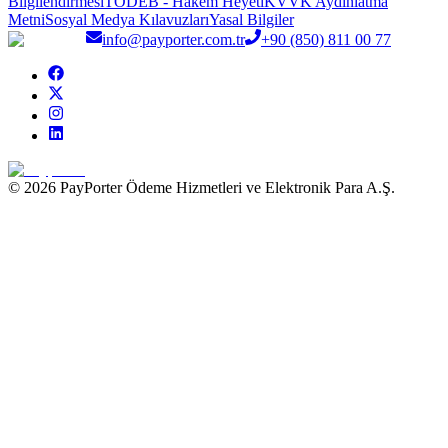
Bilgilendirmesi
TÖDEB - Hakem Heyeti
KVVK Aydınlatma
Metni
Sosyal Medya Kılavuzları
Yasal Bilgiler
info@payporter.com.tr
+90 (850) 811 00 77
© 2026 PayPorter Ödeme Hizmetleri ve Elektronik Para A.Ş.