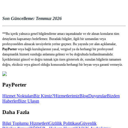
Son Güncelleme: Temmuz 2026
**Bu içerik yalnızca genel bilgilendirme amacı taşımaktadır ve ele alınan konuların tüm
detaylarını kapsamayı hedeflemez. Buradaki bilgiler, ilgili bir uzmandan veya
profesyonelden alınacak tavsiyelerin yerine geçmez. Bu yayında yer alan açıklamalar,
PayPorter
veya bağlı kuruluşlarının yasal, vergisel ya da herhangi bir profesyonel
danışmanlık hizmeti sunduğu anlamına gelmez ve bu doğrultuda kullanılmamalıdır.
İçeriklerimizi güncel ve doğru tutmak için özen göstersek de, sunulan bilgilerin tamamen
doğru, eksiksiz veya güncel olduğu konusunda herhangi bir beyan veya garanti vermeyiz.
PayPorter
Hizmet Noktaları
Biz Kimiz?
Hizmetlerimiz
Blog
Duyurular
Bizden
Haberler
Bize Ulaşın
Daha Fazla
Bilgi Toplumu Hizmetleri
Gizlilik Politikası
Güvenlik