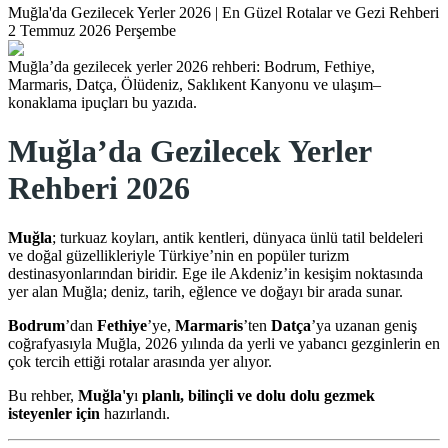
Muğla'da Gezilecek Yerler 2026 | En Güzel Rotalar ve Gezi Rehberi
2 Temmuz 2026 Perşembe
Muğla’da gezilecek yerler 2026 rehberi: Bodrum, Fethiye,
Marmaris, Datça, Ölüdeniz, Saklıkent Kanyonu ve ulaşım–
konaklama ipuçları bu yazıda.
Muğla’da Gezilecek Yerler
Rehberi 2026
Muğla
; turkuaz koyları, antik kentleri, dünyaca ünlü tatil beldeleri
ve doğal güzellikleriyle Türkiye’nin en popüler turizm
destinasyonlarından biridir. Ege ile Akdeniz’in kesişim noktasında
yer alan Muğla; deniz, tarih, eğlence ve doğayı bir arada sunar.
Bodrum
’dan
Fethiye
’ye,
Marmaris
’ten
Datça
’ya uzanan geniş
coğrafyasıyla Muğla, 2026 yılında da yerli ve yabancı gezginlerin en
çok tercih ettiği rotalar arasında yer alıyor.
Bu rehber,
Muğla'y
ı
planlı, bilinçli ve dolu dolu gezmek
isteyenler için
hazırlandı.