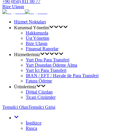
+90 (850) 811 00 77
Bize Ulaşın
Hizmet Noktaları
Kurumsal Yönetim
Hakkımızda
Üst Yönetim
Bize Ulaşın
Finansal Raporlar
Hizmetlerimiz
Yurt Dışı Para Transferi
Yurt Dışından Ödeme Alma
Yurt İçi Para Transferi
IBAN / EFT / Havale ile Para Transferi
Fatura Ödeme
Ürünlerimiz
Dijital Cüzdan
Ticari Çözümler
Temsilci Olun
Temsilci Girişi
İngilizce
Rusça