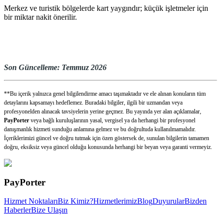
Merkez ve turistik bölgelerde kart yaygındır; küçük işletmeler için
bir miktar nakit önerilir.
Son Güncelleme: Temmuz 2026
**Bu içerik yalnızca genel bilgilendirme amacı taşımaktadır ve ele alınan konuların tüm
detaylarını kapsamayı hedeflemez. Buradaki bilgiler, ilgili bir uzmandan veya
profesyonelden alınacak tavsiyelerin yerine geçmez. Bu yayında yer alan açıklamalar,
PayPorter
veya bağlı kuruluşlarının yasal, vergisel ya da herhangi bir profesyonel
danışmanlık hizmeti sunduğu anlamına gelmez ve bu doğrultuda kullanılmamalıdır.
İçeriklerimizi güncel ve doğru tutmak için özen göstersek de, sunulan bilgilerin tamamen
doğru, eksiksiz veya güncel olduğu konusunda herhangi bir beyan veya garanti vermeyiz.
PayPorter
Hizmet Noktaları
Biz Kimiz?
Hizmetlerimiz
Blog
Duyurular
Bizden
Haberler
Bize Ulaşın