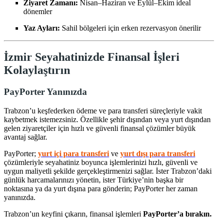
Ziyaret Zamanı:
Nisan–Haziran ve Eylül–Ekim ideal
dönemler
Yaz Ayları:
Sahil bölgeleri için erken rezervasyon önerilir
İzmir Seyahatinizde Finansal İşleri
Kolaylaştırın
PayPorter Yanınızda
Trabzon’u keşfederken ödeme ve para transferi süreçleriyle vakit
kaybetmek istemezsiniz. Özellikle şehir dışından veya yurt dışından
gelen ziyaretçiler için hızlı ve güvenli finansal çözümler büyük
avantaj sağlar.
PayPorter;
yurt içi para transferi
ve
yurt dışı para transferi
çözümleriyle seyahatiniz boyunca işlemlerinizi hızlı, güvenli ve
uygun maliyetli şekilde gerçekleştirmenizi sağlar. İster Trabzon’daki
günlük harcamalarınızı yönetin, ister Türkiye’nin başka bir
noktasına ya da yurt dışına para gönderin; PayPorter her zaman
yanınızda.
Trabzon’un keyfini çıkarın, finansal işlemleri
PayPorter’a bırakın.