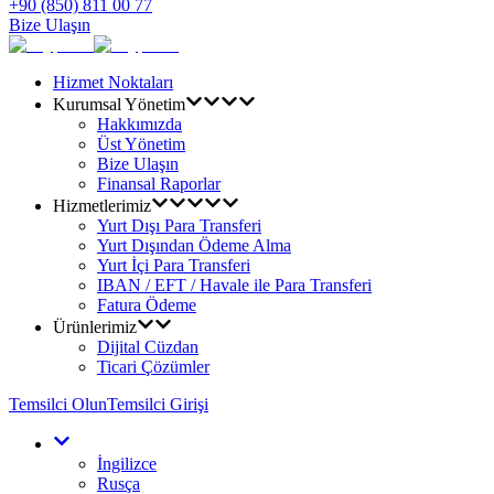
+90 (850) 811 00 77
Bize Ulaşın
Hizmet Noktaları
Kurumsal Yönetim
Hakkımızda
Üst Yönetim
Bize Ulaşın
Finansal Raporlar
Hizmetlerimiz
Yurt Dışı Para Transferi
Yurt Dışından Ödeme Alma
Yurt İçi Para Transferi
IBAN / EFT / Havale ile Para Transferi
Fatura Ödeme
Ürünlerimiz
Dijital Cüzdan
Ticari Çözümler
Temsilci Olun
Temsilci Girişi
İngilizce
Rusça