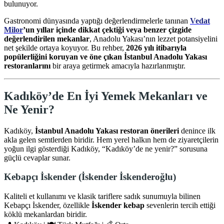
bulunuyor.
Gastronomi dünyasında yaptığı değerlendirmelerle tanınan
Vedat
Milor
’un yıllar içinde dikkat çektiği veya benzer çizgide
değerlendirilen mekanlar
, Anadolu Yakası’nın lezzet potansiyelini
net şekilde ortaya koyuyor. Bu rehber,
2026 yılı itibarıyla
popülerliğini koruyan ve öne çıkan İstanbul Anadolu Yakası
restoranlarını
bir araya getirmek amacıyla hazırlanmıştır.
Kadıköy’de En İyi Yemek Mekanları ve
Ne Yenir?
Kadıköy,
İstanbul Anadolu Yakası restoran önerileri
denince ilk
akla gelen semtlerden biridir. Hem yerel halkın hem de ziyaretçilerin
yoğun ilgi gösterdiği Kadıköy, “Kadıköy’de ne yenir?” sorusuna
güçlü cevaplar sunar.
Kebapçı İskender (İskender İskenderoğlu)
Kaliteli et kullanımı ve klasik tariflere sadık sunumuyla bilinen
Kebapçı İskender, özellikle
İskender kebap
sevenlerin tercih ettiği
köklü mekanlardan biridir.