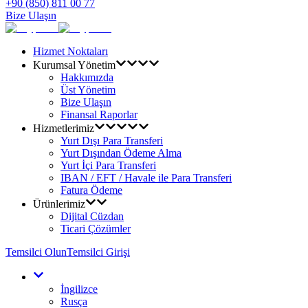
+90 (850) 811 00 77
Bize Ulaşın
Hizmet Noktaları
Kurumsal Yönetim
Hakkımızda
Üst Yönetim
Bize Ulaşın
Finansal Raporlar
Hizmetlerimiz
Yurt Dışı Para Transferi
Yurt Dışından Ödeme Alma
Yurt İçi Para Transferi
IBAN / EFT / Havale ile Para Transferi
Fatura Ödeme
Ürünlerimiz
Dijital Cüzdan
Ticari Çözümler
Temsilci Olun
Temsilci Girişi
İngilizce
Rusça