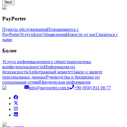
Next
PayPorter
Пункты обслуживания
Познакомьтесь с
PayPorter
Услуги
Блог
Объявления
Новости от нас
Связаться с
нами
Более
Услуги информационного общества
политика
конфиденциальности
Информация по
безопасности
Арбитражный комитет
Закон о защите
персональных данных
Руководства и брошюры по
социальным сетям
Юридическая информация
info@payporter.com.tr
+90 (850) 811 00 77