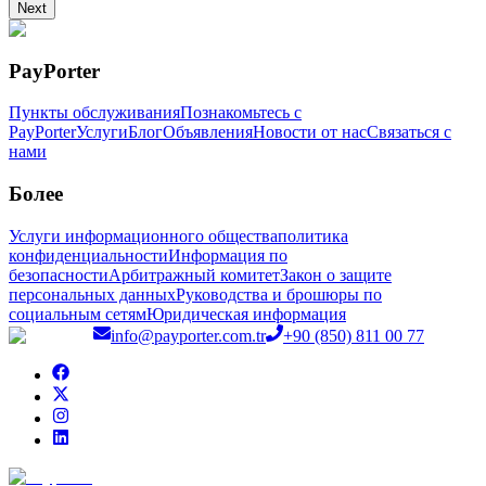
Next
PayPorter
Пункты обслуживания
Познакомьтесь с
PayPorter
Услуги
Блог
Объявления
Новости от нас
Связаться с
нами
Более
Услуги информационного общества
политика
конфиденциальности
Информация по
безопасности
Арбитражный комитет
Закон о защите
персональных данных
Руководства и брошюры по
социальным сетям
Юридическая информация
info@payporter.com.tr
+90 (850) 811 00 77