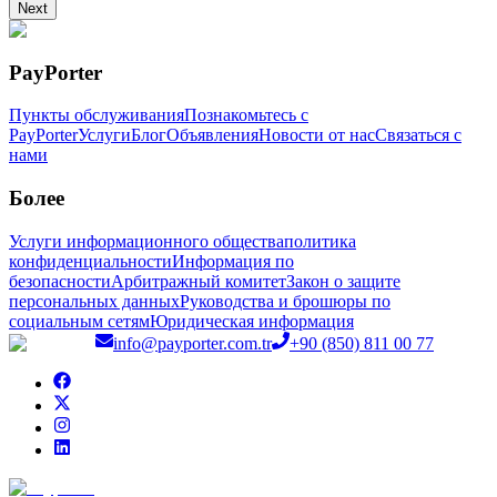
Next
PayPorter
Пункты обслуживания
Познакомьтесь с
PayPorter
Услуги
Блог
Объявления
Новости от нас
Связаться с
нами
Более
Услуги информационного общества
политика
конфиденциальности
Информация по
безопасности
Арбитражный комитет
Закон о защите
персональных данных
Руководства и брошюры по
социальным сетям
Юридическая информация
info@payporter.com.tr
+90 (850) 811 00 77