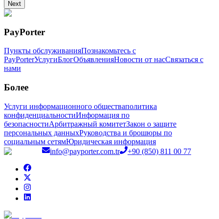
Next
PayPorter
Пункты обслуживания
Познакомьтесь с
PayPorter
Услуги
Блог
Объявления
Новости от нас
Связаться с
нами
Более
Услуги информационного общества
политика
конфиденциальности
Информация по
безопасности
Арбитражный комитет
Закон о защите
персональных данных
Руководства и брошюры по
социальным сетям
Юридическая информация
info@payporter.com.tr
+90 (850) 811 00 77