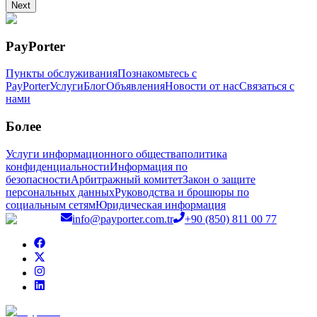
Next
PayPorter
Пункты обслуживания
Познакомьтесь с
PayPorter
Услуги
Блог
Объявления
Новости от нас
Связаться с
нами
Более
Услуги информационного общества
политика
конфиденциальности
Информация по
безопасности
Арбитражный комитет
Закон о защите
персональных данных
Руководства и брошюры по
социальным сетям
Юридическая информация
info@payporter.com.tr
+90 (850) 811 00 77