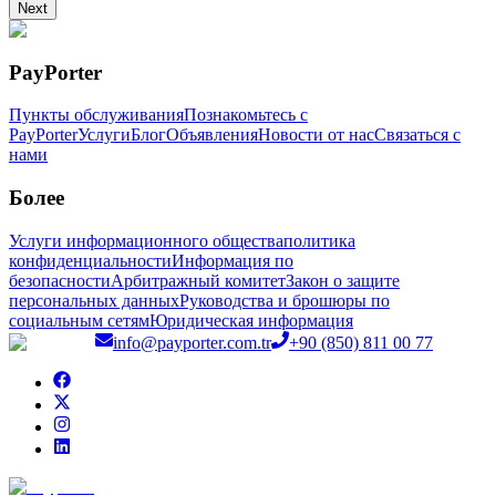
Next
PayPorter
Пункты обслуживания
Познакомьтесь с
PayPorter
Услуги
Блог
Объявления
Новости от нас
Связаться с
нами
Более
Услуги информационного общества
политика
конфиденциальности
Информация по
безопасности
Арбитражный комитет
Закон о защите
персональных данных
Руководства и брошюры по
социальным сетям
Юридическая информация
info@payporter.com.tr
+90 (850) 811 00 77